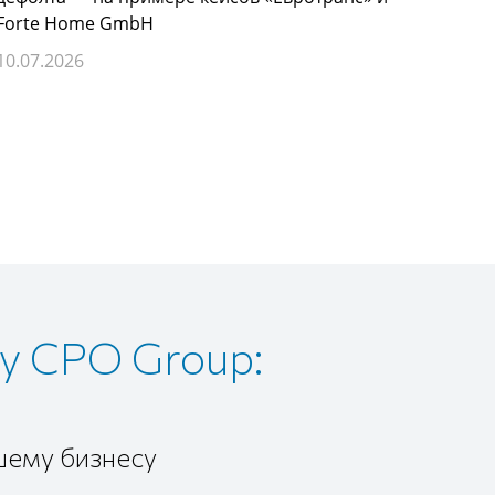
Forte Home GmbH
России
сниже
10.07.2026
07.07.
у CPO Group:
шему бизнесу