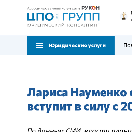
По
Юридические услуги
Лариса Науменко о
вступит в силу с 2
По данным СМИ, власти плани