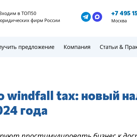
+7 495 1
Входим в ТОП50
юридических фирм России
Москва
лучить предложение
Компания
Статьи & Пра
 windfall tax: новый н
024 года
руют простимулировать бизнес к дос