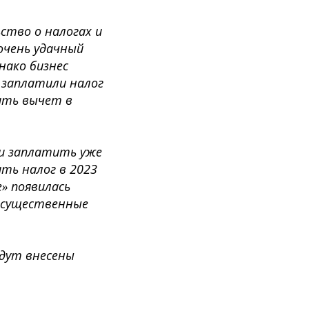
ство о налогах и
 очень удачный
нако бизнес
 заплатили налог
чить вычет в
или заплатить уже
ить налог в 2023
е» появилась
и существенные
.
удут внесены