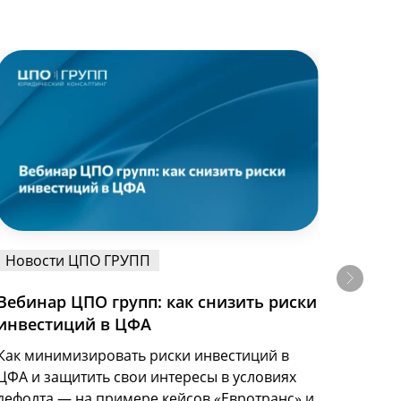
Новости ЦПО ГРУПП
Ново
Вебинар ЦПО групп: как снизить риски
Выст
инвестиций в ЦФА
2026
Как минимизировать риски инвестиций в
Руков
ЦФА и защитить свои интересы в условиях
групп
дефолта — на примере кейсов «Евротранс» и
Масшт