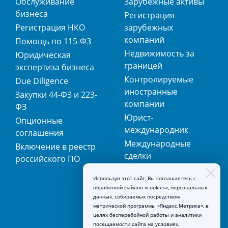
Обслуживание
Зарубежные активы
бизнеса
Регистрация
Регистрация НКО
зарубежных
компаний
Помощь по 115-ФЗ
Недвижимость за
Юридическая
границей
экспертиза бизнеса
Контролируемые
Due Diligence
иностранные
Закупки 44-ФЗ и 223-
компании
ФЗ
Юрист-
Опционные
международник
соглашения
Международные
Включение в реестр
сделки
российского ПО
Международная
Используя этот сайт, Вы соглашаетесь с
регистрация
обработкой файлов «cookies», персональных
товарных знаков
данных, собираемых посредством
метрической программы «Яндекс.Метрика», в
целях бесперебойной работы и аналитики
посещаемости сайта на условиях,