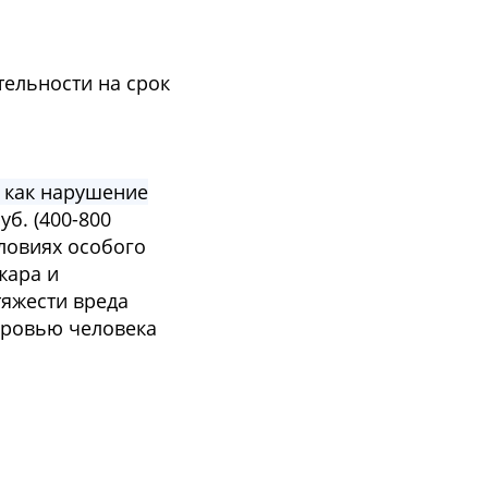
тельности на срок
 как нарушение
б. (400-800
словиях особого
жара и
тяжести вреда
оровью человека