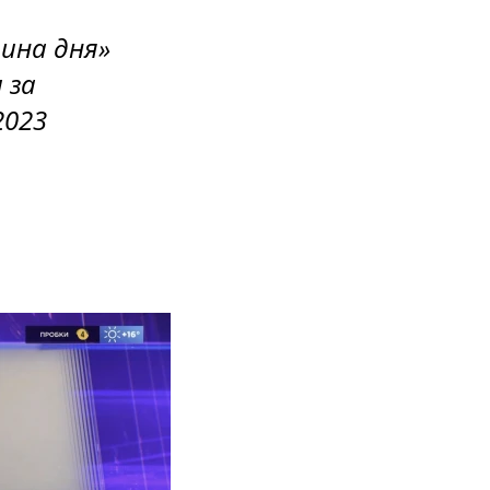
ина дня»
 за
2023