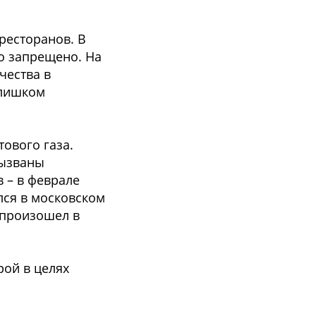
ресторанов. В
то запрещено. На
чества в
слишком
ового газа.
вызваны
 – в феврале
лся в московском
 произошел в
рой в целях