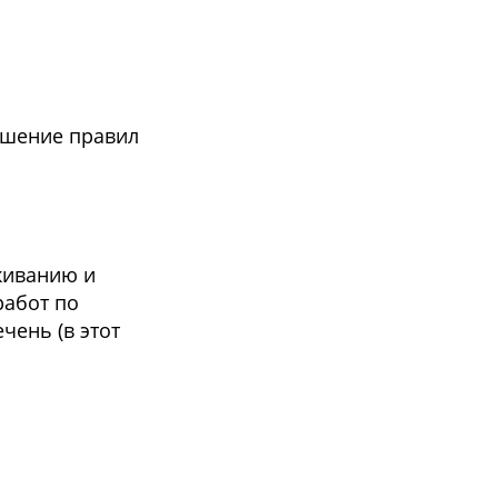
ушение правил
живанию и
работ по
чень (в этот