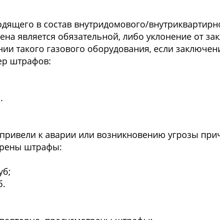
одящего в состав внутридомового/внутриквартирн
амена является обязательной, либо уклонение от з
ии такого газового оборудования, если заключен
ер штрафов:
.
, привели к аварии или возникновению угрозы пр
трены штрафы:
уб;
б.