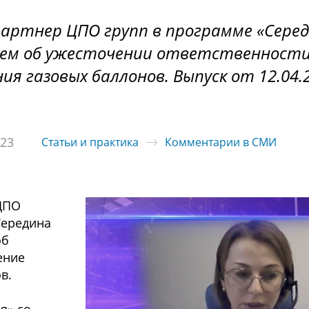
партнер ЦПО групп в программе «Серед
ием об ужесточении ответственности
я газовых баллонов. Выпуск от 12.04.
023
Статьи и практика
Комментарии в СМИ
ЦПО
Середина
об
ение
в.