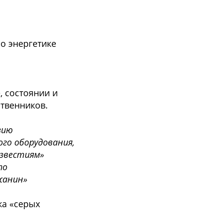
о энергетике
, состоянии и
ственников.
зию
го оборудования,
Известиям»
по
жанин»
ка «серых