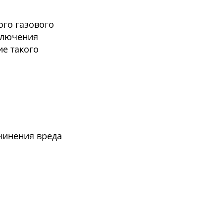
ого газового
аключения
ие такого
ичинения вреда