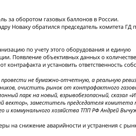
оль за оборотом газовых баллонов в России.
дру Новаку обратился председатель комитета ГД п
анизацию по учету этого оборудования и единую
ции. Появление объективных данных о количестве
от контрафакта и установить ответственность соб
о провести не бумажно-отчетную, а реальную реви
ников, очистить рынок от контрафактного газово
нный парк на новый, взрывобезопасный, сказал «
ый вектор», заместитель председателя комитета 
о и коммунального хозяйства ТПП РФ Андрей Вычу
еры на снижение аварийности и устранения с рын