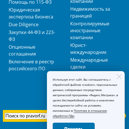
компаний
Помощь по 115-ФЗ
Недвижимость за
Юридическая
границей
экспертиза бизнеса
Контролируемые
Due Diligence
иностранные
Закупки 44-ФЗ и 223-
компании
ФЗ
Юрист-
Опционные
международник
соглашения
Международные
Включение в реестр
сделки
российского ПО
Международная
Используя этот сайт, Вы соглашаетесь с
регистрация
обработкой файлов «cookies», персональных
товарных знаков
данных, собираемых посредством
метрической программы «Яндекс.Метрика», в
целях бесперебойной работы и аналитики
посещаемости сайта на условиях,
изложенных в
Политике в отношении
обработки ПДн
Принять