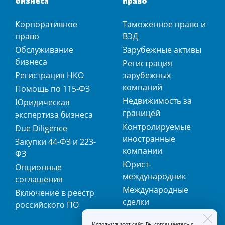
бизнеса
право
Корпоративное
Таможенное право и
право
ВЭД
Обслуживание
Зарубежные активы
бизнеса
Регистрация
Регистрация НКО
зарубежных
компаний
Помощь по 115-ФЗ
Недвижимость за
Юридическая
границей
экспертиза бизнеса
Контролируемые
Due Diligence
иностранные
Закупки 44-ФЗ и 223-
компании
ФЗ
Юрист-
Опционные
международник
соглашения
Международные
Включение в реестр
сделки
российского ПО
Международная
Используя этот сайт, Вы соглашаетесь с