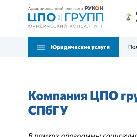
По
Юридические услуги
Компания ЦПО гру
СПбГУ
В рамках программы социогум