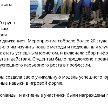
атьяна
О групп
шным
даем
 движение». Мероприятие собрало более 20 студе
вило им изучить новые методы и подходы для улу
ак стать успешным юристом, и включала сбор инф
та и действия. Студентам было предложено проан
 успешного карьерного роста в профессии.
ры создала свою уникальную модель успешного юр
ные навыки в игровой форме.
оманды и активные участники были награждены 