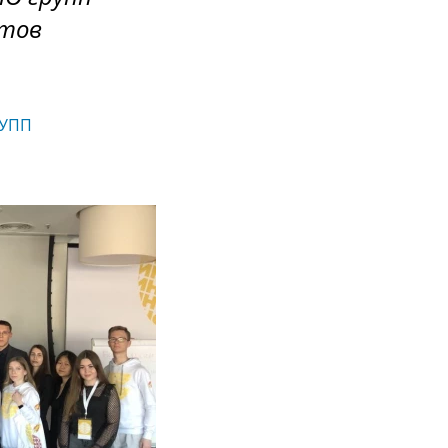
нтов
РУПП