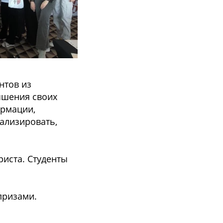
нтов из
чшения своих
ормации,
ализировать,
иста. Студенты
призами.