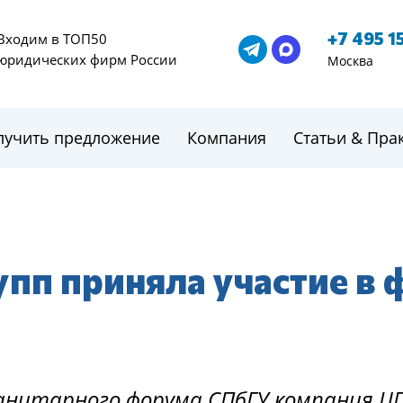
+7 495 1
Входим в ТОП50
юридических фирм России
Москва
лучить предложение
Компания
Статьи & Пра
пп приняла участие в
анитарного форума СПбГУ компания Ц