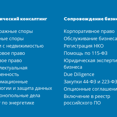
ческий консалтинг
Сопровождение бизн
ражные споры
Корпоративное право
ные споры
Обслуживание бизнес
и с недвижимостью
Регистрация НКО
овое право
Помощь по 115-ФЗ
вое право
Юридическая эксперти
бизнеса
лектуальная
венность
Due Diligence
рмационные
Закупки 44-ФЗ и 223-Ф
логии и защита данных
Опционные соглашен
онопольные дела
Включение в реестр
 по энергетике
российского ПО