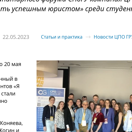
тать успешным юристом» среди студе
22.05.2023
Статьи и практика
Новости ЦПО Г
о 20 мая
анный в
нтов «Я
 стали
шно
Коняева,
Жогин и