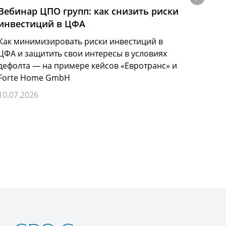
Вебинар ЦПО групп: как снизить риски
Выст
инвестиций в ЦФА
2026
Как минимизировать риски инвестиций в
Руков
ЦФА и защитить свои интересы в условиях
групп
дефолта — на примере кейсов «Евротранс» и
Масшт
Forte Home GmbH
России
сниже
10.07.2026
07.07.