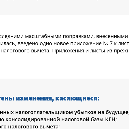
оследними масштабными поправками, внесенными в
лась, введено одно новое приложение № 7 к листу
налогового вычета. Приложения и листы из преж
тены изменения, касающиеся:
ченных налогоплательщиком убытков на будущее
ию консолидированной налоговой базы КГН;
го налогового вычета;