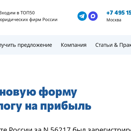
+7 495 1
Входим в ТОП50
юридических фирм России
Москва
лучить предложение
Компания
Статьи & Пра
 новую форму
логу на прибыль
те России за N 56217 был зарегистри