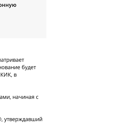
ионную
матривает
нование будет
КИК, в
ами, начиная с
@, утверждавший