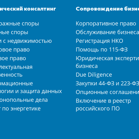
ческий консалтинг
Сопровождение бизн
ражные споры
Корпоративное право
ные споры
Обслуживание бизнес
и с недвижимостью
Регистрация НКО
овое право
Помощь по 115-ФЗ
вое право
Юридическая эксперти
бизнеса
лектуальная
венность
Due Diligence
рмационные
Закупки 44-ФЗ и 223-Ф
логии и защита данных
Опционные соглашен
онопольные дела
Включение в реестр
 по энергетике
российского ПО