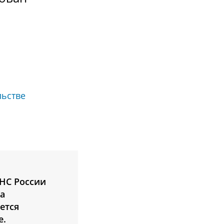
льстве
ФНС России
ма
ется
е.