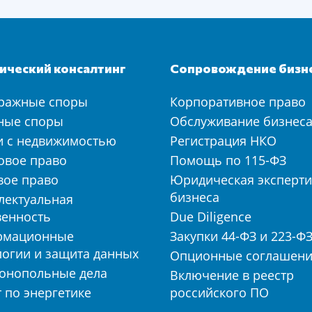
ческий консалтинг
Сопровождение бизн
ражные споры
Корпоративное право
ные споры
Обслуживание бизнес
и с недвижимостью
Регистрация НКО
овое право
Помощь по 115-ФЗ
вое право
Юридическая эксперти
бизнеса
лектуальная
венность
Due Diligence
рмационные
Закупки 44-ФЗ и 223-Ф
логии и защита данных
Опционные соглашен
онопольные дела
Включение в реестр
 по энергетике
российского ПО