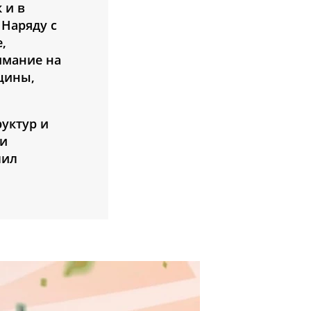
 и в
 Наряду с
,
имание на
ицины,
уктур и
 и
лил