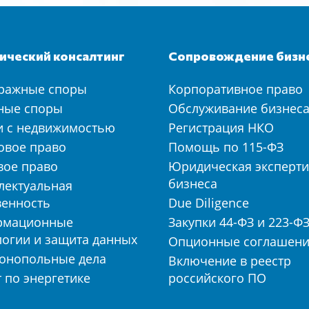
ческий консалтинг
Сопровождение бизн
ражные споры
Корпоративное право
ные споры
Обслуживание бизнес
и с недвижимостью
Регистрация НКО
овое право
Помощь по 115-ФЗ
вое право
Юридическая эксперти
бизнеса
лектуальная
венность
Due Diligence
рмационные
Закупки 44-ФЗ и 223-Ф
логии и защита данных
Опционные соглашен
онопольные дела
Включение в реестр
 по энергетике
российского ПО