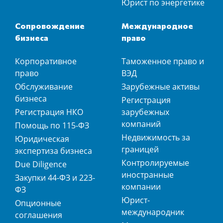
Юрист по энергетике
Сопровождение
Международное
бизнеса
право
Корпоративное
Таможенное право и
право
ВЭД
Обслуживание
Зарубежные активы
бизнеса
Регистрация
Регистрация НКО
зарубежных
компаний
Помощь по 115-ФЗ
Недвижимость за
Юридическая
границей
экспертиза бизнеса
Контролируемые
Due Diligence
иностранные
Закупки 44-ФЗ и 223-
компании
ФЗ
Юрист-
Опционные
международник
соглашения