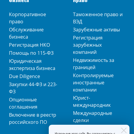
бизнеса
право
Корпоративное
Таможенное право и
право
ВЭД
Обслуживание
Зарубежные активы
бизнеса
Регистрация
Регистрация НКО
зарубежных
компаний
Помощь по 115-ФЗ
Недвижимость за
Юридическая
границей
экспертиза бизнеса
Контролируемые
Due Diligence
иностранные
Закупки 44-ФЗ и 223-
компании
ФЗ
Юрист-
Опционные
международник
соглашения
Международные
Включение в реестр
сделки
российского ПО
Международная
Используя этот сайт, Вы соглашаетесь с