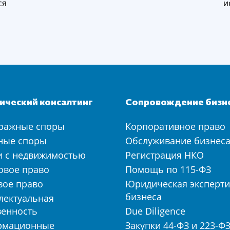
ся
и
ческий консалтинг
Сопровождение бизн
ражные споры
Корпоративное право
ные споры
Обслуживание бизнес
и с недвижимостью
Регистрация НКО
овое право
Помощь по 115-ФЗ
вое право
Юридическая эксперти
бизнеса
лектуальная
венность
Due Diligence
рмационные
Закупки 44-ФЗ и 223-Ф