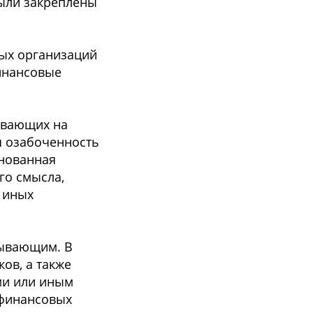
были закреплены
ных организаций
инансовые
ывающих на
я озабоченность
нованная
го смысла,
 иных
пывающим. В
ов, а также
ми или иным
 финансовых