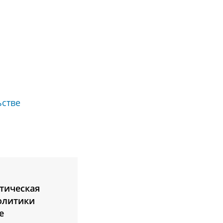
ьстве
тическая
олитики
е