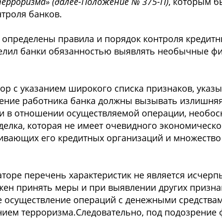
ерроризма» (далее-Положение № 375-П)
, которым 
троля банков.
 определены правила и порядок контроля кредит
делил банки обязанностью выявлять необычные ф
ор с указанием широкого списка признаков, указ
рение работника банка должны вызывать излишня
и в отношении осуществляемой операции, необос
делка, которая не имеет очевидного экономическо
уживающих его кредитных организаций и множество
аторе перечень характеристик не является исчер
жен принять меры и при выявлении других признак
е осуществление операций с денежными средства
нием терроризма.Следовательно, под подозрение