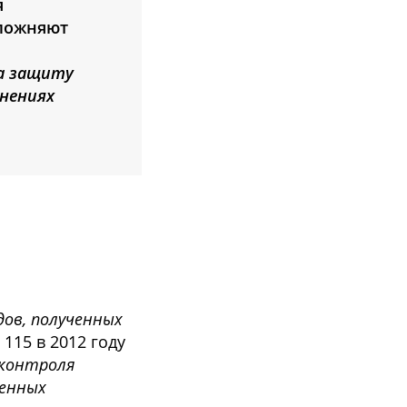
я
сложняют
а защиту
нениях
дов, полученных
115 в 2012 году
 контроля
ченных