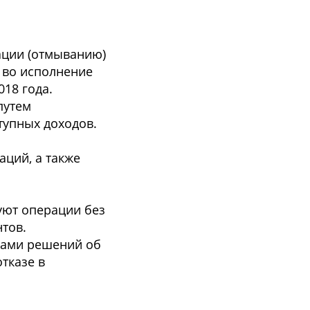
ации (отмыванию)
 во исполнение
18 года.
путем
тупных доходов.
ций, а также
уют операции без
тов.
ками решений об
тказе в