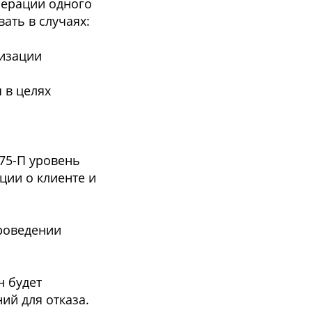
перации одного
ать в случаях:
лизации
 в целях
375-П уровень
ции о клиенте и
проведении
н будет
ий для отказа.