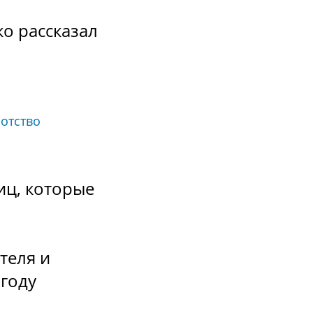
о рассказал
отство
иц, которые
теля и
 году