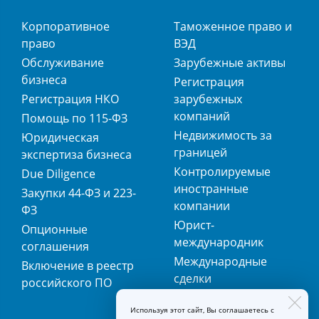
Корпоративное
Таможенное право и
право
ВЭД
Обслуживание
Зарубежные активы
бизнеса
Регистрация
Регистрация НКО
зарубежных
компаний
Помощь по 115-ФЗ
Недвижимость за
Юридическая
границей
экспертиза бизнеса
Контролируемые
Due Diligence
иностранные
Закупки 44-ФЗ и 223-
компании
ФЗ
Юрист-
Опционные
международник
соглашения
Международные
Включение в реестр
сделки
российского ПО
Международная
Используя этот сайт, Вы соглашаетесь с
регистрация