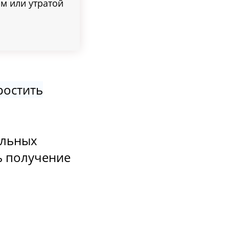
м или утратой
ростить
ельных
ь получение