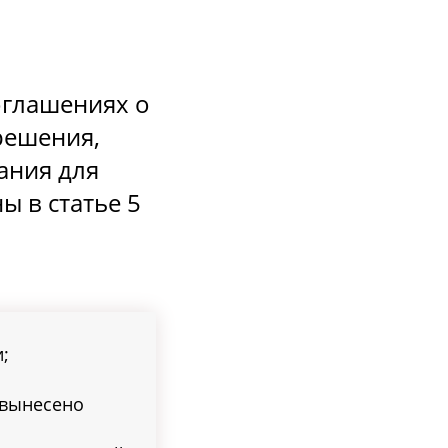
оглашениях о
решения,
ания для
 в статье 5
;
 вынесено