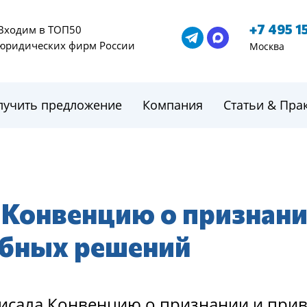
+7 495 1
Входим в ТОП50
юридических фирм России
Москва
лучить предложение
Компания
Статьи & Пра
 Конвенцию о признан
ебных решений
дписала Конвенцию о признании и при