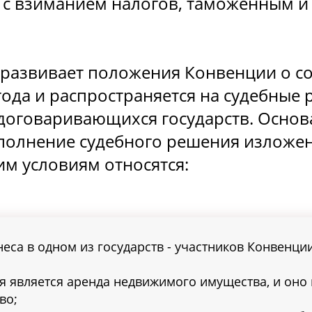
м с взиманием налогов, таможенным и
а развивает положения Конвенции о с
года и распространяется на судебные 
договаривающихся государств. Основ
полнение судебного решения изложены
ким условиям относятся:
еса в одном из государств - участников Конвенции
я является аренда недвижимого имущества, и оно
во;