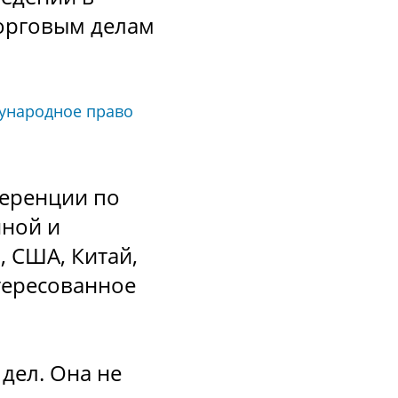
орговым делам
ународное право
ференции по
иной и
, США, Китай,
тересованное
дел. Она не