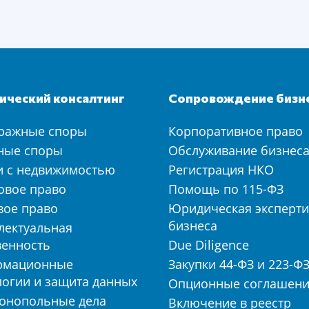
ческий консалтинг
Сопровождение бизн
ражные споры
Корпоративное право
ные споры
Обслуживание бизнес
и с недвижимостью
Регистрация НКО
овое право
Помощь по 115-ФЗ
вое право
Юридическая эксперти
бизнеса
лектуальная
венность
Due Diligence
рмационные
Закупки 44-ФЗ и 223-Ф
логии и защита данных
Опционные соглашен
онопольные дела
Включение в реестр