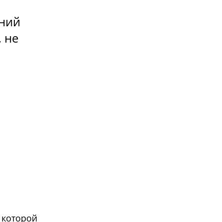
ений
 не
у которой