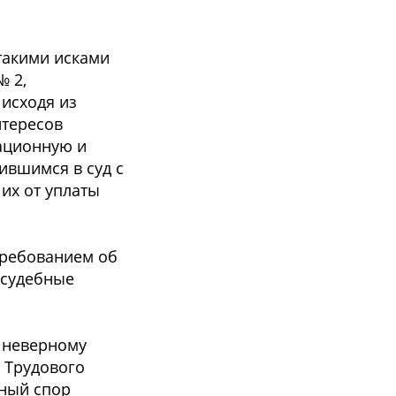
такими исками
№ 2,
исходя из
нтересов
зационную и
ившимся в суд с
их от уплаты
 требованием об
 судебные
к неверному
3 Трудового
ьный спор