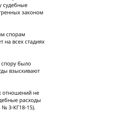
у судебные
тренных законом
ым спорам
 на всех стадиях
у спору было
суды взыскивают
х отношений не
удебные расходы
№ 3-КГ18-15).