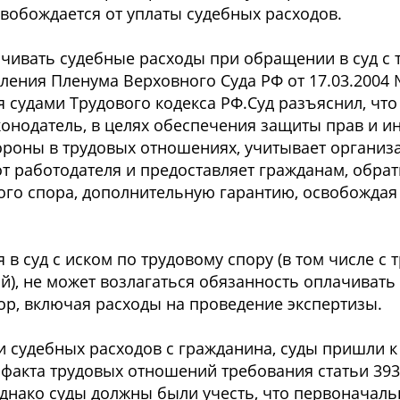
вобождается от уплаты судебных расходов.
ачивать судебные расходы при обращении в суд с 
вления Пленума Верховного Суда РФ от 17.03.2004 
удами Трудового кодекса РФ.Суд разъяснил, что 
онодатель, в целях обеспечения защиты прав и и
тороны в трудовых отношениях, учитывает органи
т работодателя и предоставляет гражданам, обрат
го спора, дополнительную гарантию, освобождая 
 в суд с иском по трудовому спору (в том числе с
й), не может возлагаться обязанность оплачивать
ор, включая расходы на проведение экспертизы.
и судебных расходов с гражданина, суды пришли 
и факта трудовых отношений требования статьи 39
днако суды должны были учесть, что первоначал