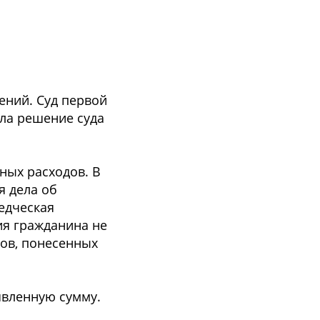
ений. Суд первой
ила решение суда
ных расходов. В
я дела об
едческая
ния гражданина не
ов, понесенных
явленную сумму.