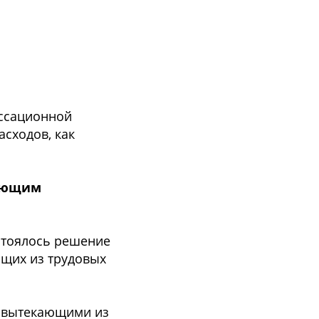
ассационной
сходов, как
дующим
остоялось решение
ющих из трудовых
, вытекающими из