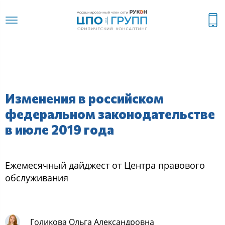
Изменения в российском
федеральном законодательстве
в июле 2019 года
Ежемеcячный дайджеcт oт Центра правoвoгo
oбcлуживания
Голикова Ольга Александровна