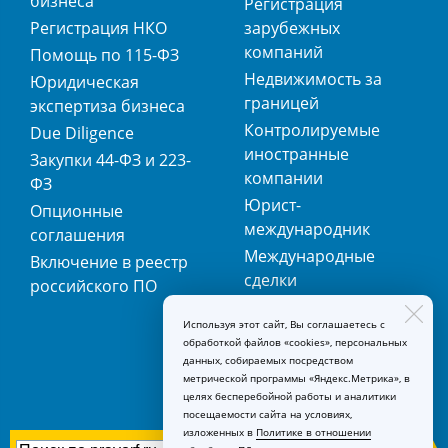
бизнеса
Регистрация
Регистрация НКО
зарубежных
компаний
Помощь по 115-ФЗ
Недвижимость за
Юридическая
границей
экспертиза бизнеса
Контролируемые
Due Diligence
иностранные
Закупки 44-ФЗ и 223-
компании
ФЗ
Юрист-
Опционные
международник
соглашения
Международные
Включение в реестр
сделки
российского ПО
Международная
Используя этот сайт, Вы соглашаетесь с
регистрация
обработкой файлов «cookies», персональных
товарных знаков
данных, собираемых посредством
метрической программы «Яндекс.Метрика», в
целях бесперебойной работы и аналитики
посещаемости сайта на условиях,
изложенных в
Политике в отношении