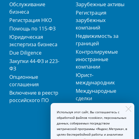
Обслуживание
Зарубежные активы
бизнеса
Регистрация
Регистрация НКО
зарубежных
компаний
Помощь по 115-ФЗ
Недвижимость за
Юридическая
границей
экспертиза бизнеса
Контролируемые
Due Diligence
иностранные
Закупки 44-ФЗ и 223-
компании
ФЗ
Юрист-
Опционные
международник
соглашения
Международные
Включение в реестр
сделки
российского ПО
Международная
Используя этот сайт, Вы соглашаетесь с
регистрация
обработкой файлов «cookies», персональных
товарных знаков
данных, собираемых посредством
метрической программы «Яндекс.Метрика», в
целях бесперебойной работы и аналитики