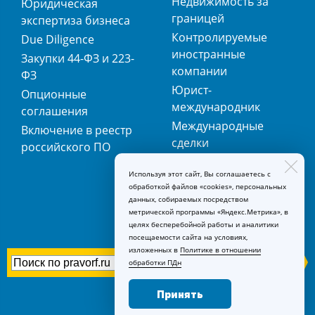
Недвижимость за
Юридическая
границей
экспертиза бизнеса
Контролируемые
Due Diligence
иностранные
Закупки 44-ФЗ и 223-
компании
ФЗ
Юрист-
Опционные
международник
соглашения
Международные
Включение в реестр
сделки
российского ПО
Международная
Используя этот сайт, Вы соглашаетесь с
регистрация
обработкой файлов «cookies», персональных
товарных знаков
данных, собираемых посредством
метрической программы «Яндекс.Метрика», в
целях бесперебойной работы и аналитики
посещаемости сайта на условиях,
изложенных в
Политике в отношении
обработки ПДн
Принять