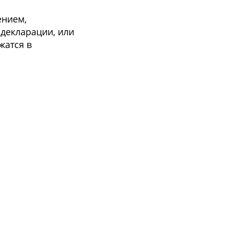
ением,
декларации, или
жатся в