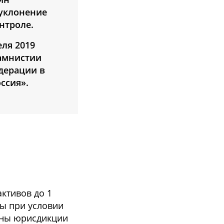
 уклонение
нтроле.
еля 2019
 амнистии
дерации в
оссия».
ктивов до 1
ны при условии
ены юрисдикции