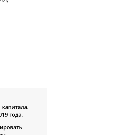
 капитала.
19 года.
рировать
ин