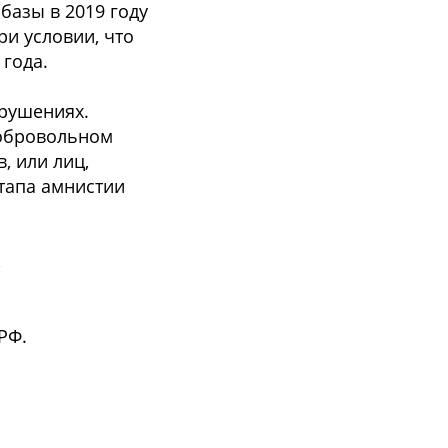
базы в 2019 году
и условии, что
года.
арушениях.
добровольном
, или лиц,
этапа амнистии
,
РФ.