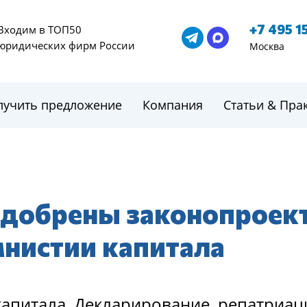
+7 495 1
Входим в ТОП50
юридических фирм России
Москва
лучить предложение
Компания
Статьи & Пра
одобрены законопроек
мнистии капитала
капитала. Декларирование, репатриац