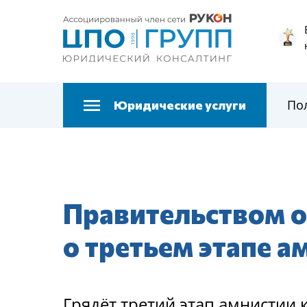
По
Юридические услуги
Правительством 
о третьем этапе а
Грядёт третий этап амнистии 