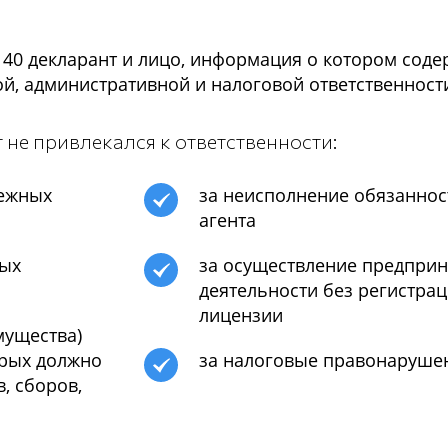
140 декларант и лицо, информация о котором соде
й, административной и налоговой ответственност
 не привлекался к ответственности:
нежных
за неисполнение обязаннос
агента
ных
за осуществление предпри
деятельности без регистрац
лицензии
мущества)
орых должно
за налоговые правонаруше
, сборов,