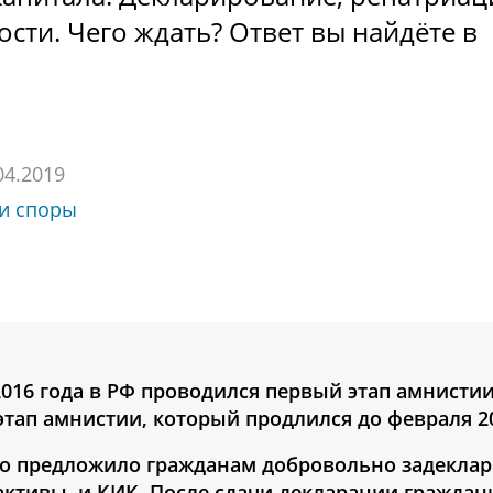
сти. Чего ждать? Ответ вы найдёте в
04.2019
 и споры
 2016 года в РФ проводился первый этап амнистии
 этап амнистии, который продлился до февраля 20
во предложило гражданам добровольно задекла
активы, и КИК. После сдачи декларации граждан