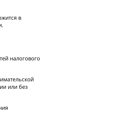
ржится в
и.
тей налогового
нимательской
ии или без
ния