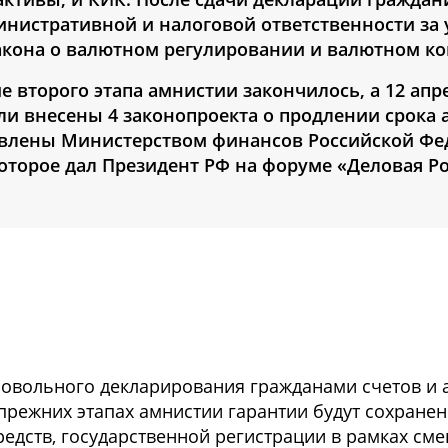
инистративной и налоговой ответственности за
акона о валютном регулировании и валютном ко
е второго этапа амнистии закончилось, а 12 апр
ли внесены 4 законопроекта о продлении срока
овлены Министерством финансов Российской Фе
оторое дал Президент РФ на форуме «Деловая Р
овольного декларирования гражданами счетов и а
 прежних этапах амнистии гарантии будут сохране
едств, государственной регистрации в рамках см