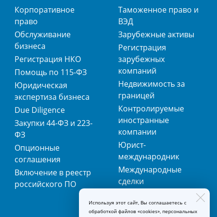
Корпоративное
Таможенное право и
право
ВЭД
Обслуживание
Зарубежные активы
бизнеса
Регистрация
Регистрация НКО
зарубежных
компаний
Помощь по 115-ФЗ
Недвижимость за
Юридическая
границей
экспертиза бизнеса
Контролируемые
Due Diligence
иностранные
Закупки 44-ФЗ и 223-
компании
ФЗ
Юрист-
Опционные
международник
соглашения
Международные
Включение в реестр
сделки
российского ПО
Международная
Используя этот сайт, Вы соглашаетесь с
регистрация
обработкой файлов «cookies», персональных