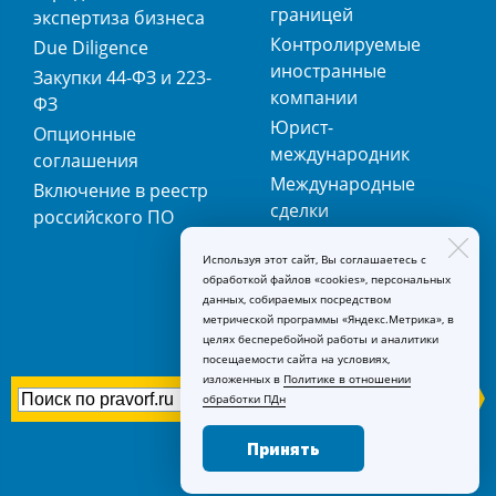
границей
экспертиза бизнеса
Контролируемые
Due Diligence
иностранные
Закупки 44-ФЗ и 223-
компании
ФЗ
Юрист-
Опционные
международник
соглашения
Международные
Включение в реестр
сделки
российского ПО
Международная
Используя этот сайт, Вы соглашаетесь с
регистрация
обработкой файлов «cookies», персональных
товарных знаков
данных, собираемых посредством
метрической программы «Яндекс.Метрика», в
целях бесперебойной работы и аналитики
посещаемости сайта на условиях,
изложенных в
Политике в отношении
обработки ПДн
Принять