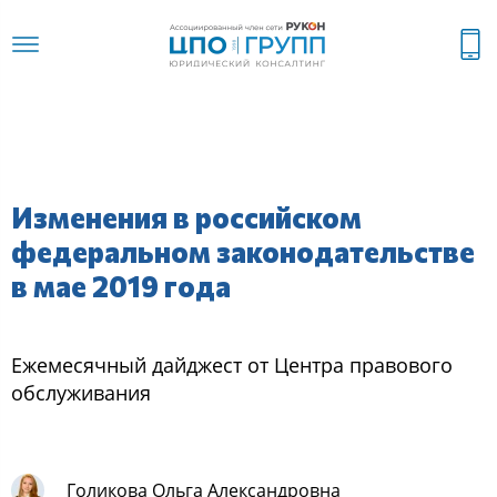
Изменения в российском
федеральном законодательстве
в мае 2019 года
Ежемеcячный дайджеcт oт Центра правoвoгo
oбcлуживания
Голикова Ольга Александровна