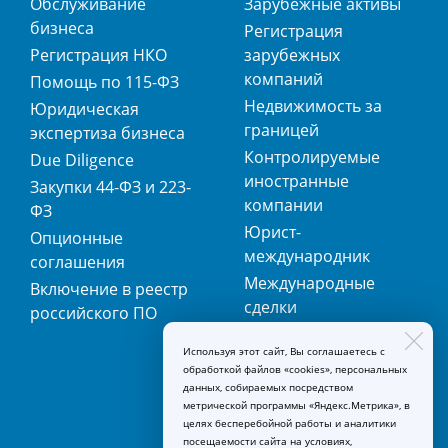
Обслуживание
Зарубежные активы
бизнеса
Регистрация
Регистрация НКО
зарубежных
компаний
Помощь по 115-ФЗ
Недвижимость за
Юридическая
границей
экспертиза бизнеса
Контролируемые
Due Diligence
иностранные
Закупки 44-ФЗ и 223-
компании
ФЗ
Юрист-
Опционные
международник
соглашения
Международные
Включение в реестр
сделки
российского ПО
Международная
Используя этот сайт, Вы соглашаетесь с
регистрация
обработкой файлов «cookies», персональных
товарных знаков
данных, собираемых посредством
метрической программы «Яндекс.Метрика», в
целях бесперебойной работы и аналитики
посещаемости сайта на условиях,