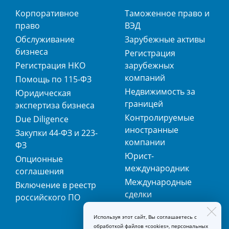
Корпоративное
Таможенное право и
право
ВЭД
Обслуживание
Зарубежные активы
бизнеса
Регистрация
Регистрация НКО
зарубежных
компаний
Помощь по 115-ФЗ
Недвижимость за
Юридическая
границей
экспертиза бизнеса
Контролируемые
Due Diligence
иностранные
Закупки 44-ФЗ и 223-
компании
ФЗ
Юрист-
Опционные
международник
соглашения
Международные
Включение в реестр
сделки
российского ПО
Международная
Используя этот сайт, Вы соглашаетесь с
регистрация
обработкой файлов «cookies», персональных