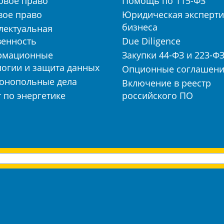
овое право
Помощь по 115-ФЗ
вое право
Юридическая эксперти
бизнеса
лектуальная
венность
Due Diligence
рмационные
Закупки 44-ФЗ и 223-Ф
логии и защита данных
Опционные соглашен
онопольные дела
Включение в реестр
 по энергетике
российского ПО