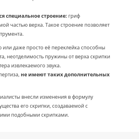
я специальное строение:
гриф
мой частью верха. Такое строение позволяет
трумента.
ую или даже просто её переклейка способны
а, неотделимость пружины от верха скрипки
тера извлекаемого звука.
пертиза,
не имеют таких дополнительных
иалисты внесли изменения в формулу
щества его скрипки, создаваемой с
угими подобными скрипками.