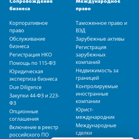
Сопровождение
Международное
бизнеса
право
Корпоративное
Таможенное право и
право
ВЭД
Обслуживание
Зарубежные активы
бизнеса
Регистрация
Регистрация НКО
зарубежных
компаний
Помощь по 115-ФЗ
Недвижимость за
Юридическая
границей
экспертиза бизнеса
Контролируемые
Due Diligence
иностранные
Закупки 44-ФЗ и 223-
компании
ФЗ
Юрист-
Опционные
международник
соглашения
Международные
Включение в реестр
сделки
российского ПО