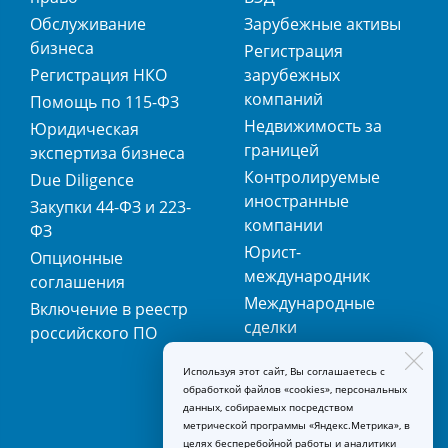
Обслуживание
Зарубежные активы
бизнеса
Регистрация
Регистрация НКО
зарубежных
компаний
Помощь по 115-ФЗ
Недвижимость за
Юридическая
границей
экспертиза бизнеса
Контролируемые
Due Diligence
иностранные
Закупки 44-ФЗ и 223-
компании
ФЗ
Юрист-
Опционные
международник
соглашения
Международные
Включение в реестр
сделки
российского ПО
Международная
Используя этот сайт, Вы соглашаетесь с
регистрация
обработкой файлов «cookies», персональных
товарных знаков
данных, собираемых посредством
метрической программы «Яндекс.Метрика», в
целях бесперебойной работы и аналитики