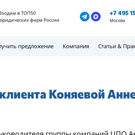
+7 495 1
Входим в ТОП50
юридических фирм России
Москва
лучить предложение
Компания
Статьи & Пра
 клиента Коняевой Анн
уководителя группы компаний ЦПО 