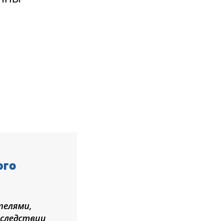
ого
телями,
оследствии