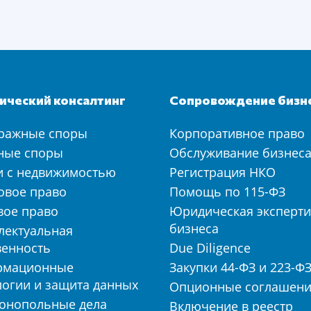
ческий консалтинг
Сопровождение бизн
ражные споры
Корпоративное право
ные споры
Обслуживание бизнес
и с недвижимостью
Регистрация НКО
овое право
Помощь по 115-ФЗ
вое право
Юридическая эксперти
бизнеса
лектуальная
венность
Due Diligence
рмационные
Закупки 44-ФЗ и 223-Ф
логии и защита данных
Опционные соглашен
онопольные дела
Включение в реестр