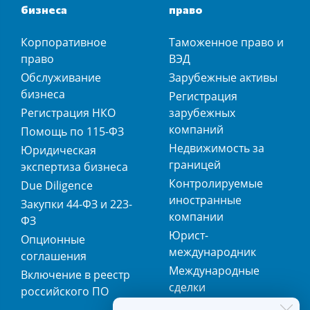
бизнеса
право
Корпоративное
Таможенное право и
право
ВЭД
Обслуживание
Зарубежные активы
бизнеса
Регистрация
Регистрация НКО
зарубежных
компаний
Помощь по 115-ФЗ
Недвижимость за
Юридическая
границей
экспертиза бизнеса
Контролируемые
Due Diligence
иностранные
Закупки 44-ФЗ и 223-
компании
ФЗ
Юрист-
Опционные
международник
соглашения
Международные
Включение в реестр
сделки
российского ПО
Международная