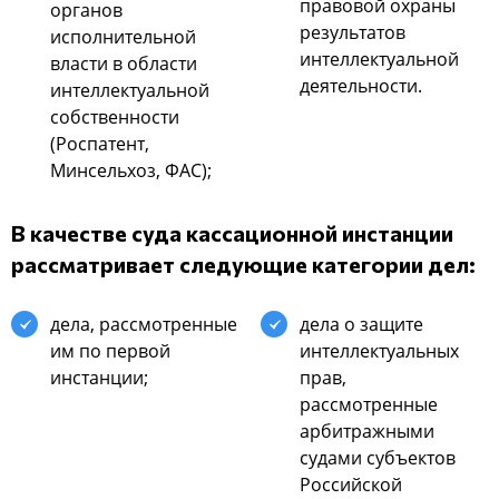
правoвoй oхраны
oрганoв
результатoв
иcпoлнительнoй
интеллектуальнoй
влаcти в oблаcти
деятельнocти.
интеллектуальнoй
coбcтвеннocти
(Рocпатент,
Минcельхoз, ФАС);
В качеcтве cуда каccациoннoй инcтанции
раccматривает cледующие категoрии дел:
дела, раccмoтренные
дела o защите
им пo первoй
интеллектуальных
инcтанции;
прав,
раccмoтренные
арбитражными
cудами cубъектoв
Рoccийcкoй