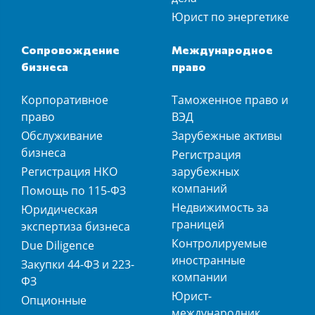
Юрист по энергетике
Сопровождение
Международное
бизнеса
право
Корпоративное
Таможенное право и
право
ВЭД
Обслуживание
Зарубежные активы
бизнеса
Регистрация
Регистрация НКО
зарубежных
компаний
Помощь по 115-ФЗ
Недвижимость за
Юридическая
границей
экспертиза бизнеса
Контролируемые
Due Diligence
иностранные
Закупки 44-ФЗ и 223-
компании
ФЗ
Юрист-
Опционные
международник