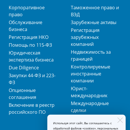
Корпоративное
Таможенное право и
право
ВЭД
Обслуживание
Зарубежные активы
бизнеса
Регистрация
Регистрация НКО
зарубежных
компаний
Помощь по 115-ФЗ
Недвижимость за
Юридическая
границей
экспертиза бизнеса
Контролируемые
Due Diligence
иностранные
Закупки 44-ФЗ и 223-
компании
ФЗ
Юрист-
Опционные
международник
соглашения
Международные
Включение в реестр
сделки
российского ПО
Международная
Используя этот сайт, Вы соглашаетесь с
регистрация
обработкой файлов «cookies», персональных