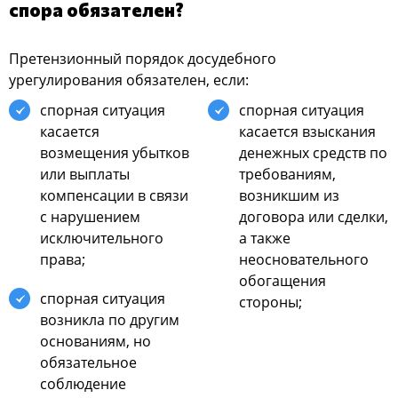
спора обязателен?
Претензионный порядок досудебного
урегулирования обязателен, если:
спорная ситуация
спорная ситуация
касается
касается взыскания
возмещения убытков
денежных средств по
или выплаты
требованиям,
компенсации в связи
возникшим из
с нарушением
договора или сделки,
исключительного
а также
права;
неосновательного
обогащения
спорная ситуация
стороны;
возникла по другим
основаниям, но
обязательное
соблюдение