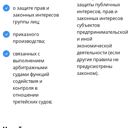
защиты публичных
о защите прав и
интересов, прав и
законных интересов
законных интересов
группы лиц;
субъектов
предпринимательской
приказного
и иной
производства;
экономической
деятельности (если
связанных с
другие правила не
выполнением
предусмотрены
арбитражными
законом).
судами функций
содействия и
контроля в
отношении
третейских судов;