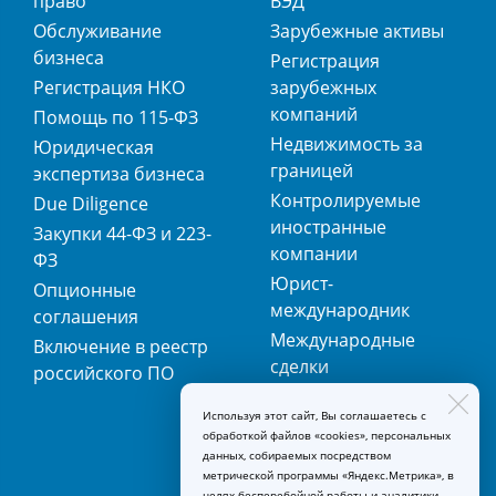
право
ВЭД
Обслуживание
Зарубежные активы
бизнеса
Регистрация
Регистрация НКО
зарубежных
компаний
Помощь по 115-ФЗ
Недвижимость за
Юридическая
границей
экспертиза бизнеса
Контролируемые
Due Diligence
иностранные
Закупки 44-ФЗ и 223-
компании
ФЗ
Юрист-
Опционные
международник
соглашения
Международные
Включение в реестр
сделки
российского ПО
Международная
Используя этот сайт, Вы соглашаетесь с
регистрация
обработкой файлов «cookies», персональных
товарных знаков
данных, собираемых посредством
метрической программы «Яндекс.Метрика», в
целях бесперебойной работы и аналитики