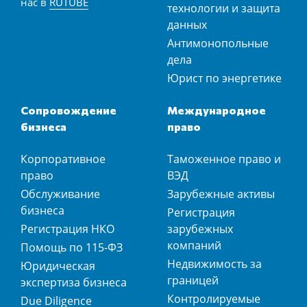
нас в
RUTUBE
технологии и защита
данных
Антимонопольные
дела
Юрист по энергетике
Сопровождение
Международное
бизнеса
право
Корпоративное
Таможенное право и
право
ВЭД
Обслуживание
Зарубежные активы
бизнеса
Регистрация
Регистрация НКО
зарубежных
компаний
Помощь по 115-ФЗ
Недвижимость за
Юридическая
границей
экспертиза бизнеса
Контролируемые
Due Diligence