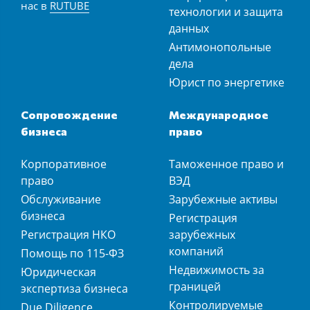
нас в
RUTUBE
технологии и защита
данных
Антимонопольные
дела
Юрист по энергетике
Сопровождение
Международное
бизнеса
право
Корпоративное
Таможенное право и
право
ВЭД
Обслуживание
Зарубежные активы
бизнеса
Регистрация
Регистрация НКО
зарубежных
компаний
Помощь по 115-ФЗ
Недвижимость за
Юридическая
границей
экспертиза бизнеса
Контролируемые
Due Diligence