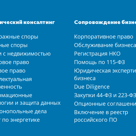
ческий консалтинг
Сопровождение бизн
ражные споры
Корпоративное право
ные споры
Обслуживание бизнес
и с недвижимостью
Регистрация НКО
овое право
Помощь по 115-ФЗ
вое право
Юридическая эксперти
бизнеса
лектуальная
венность
Due Diligence
рмационные
Закупки 44-ФЗ и 223-Ф
логии и защита данных
Опционные соглашен
онопольные дела
Включение в реестр
 по энергетике
российского ПО