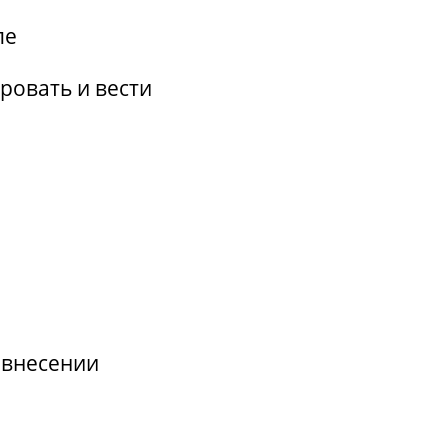
ле
овать и вести
 внесении