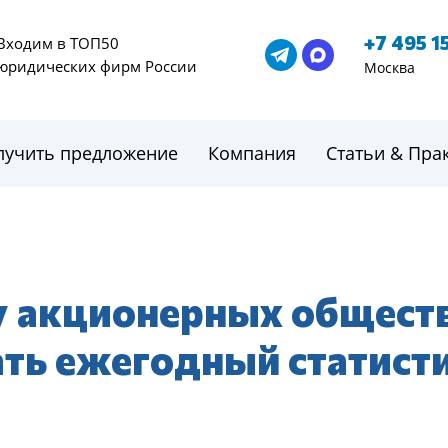
+7 495 1
Входим в ТОП50
юридических фирм России
Москва
лучить предложение
Компания
Статьи & Пра
 у акционерных общест
ать ежегодный статист