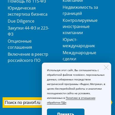
компаний
Помощь по 115-ФЗ
Недвижимость за
Юридическая
границей
экспертиза бизнеса
Контролируемые
Due Diligence
иностранные
Закупки 44-ФЗ и 223-
компании
ФЗ
Юрист-
Опционные
международник
соглашения
Международные
Включение в реестр
сделки
российского ПО
Международная
Используя этот сайт, Вы соглашаетесь с
регистрация
обработкой файлов «cookies», персональных
товарных знаков
данных, собираемых посредством
метрической программы «Яндекс.Метрика», в
целях бесперебойной работы и аналитики
посещаемости сайта на условиях,
изложенных в
Политике в отношении
обработки ПДн
Принять