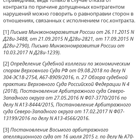
контракта по причине допущенных контрагентом
нарушений можно говорить о равноправии сторон в
отношениях, связанных с исполнением гос.контракта.
[1]
Письма Минэкономразвития России от 26.11.2015 N
Д28и-3488, от 21.09.2015 N Д28и-2821, от 17.09.2015 N
Д28и-2790), Письмо Минэкономразвития России от
10.03.2017 N Д28и-1239).
[2]
Определение Судебной коллегии по экономическим
спорам Верховного Суда РФ от 09.08.2018 по делу N
304-ЭС18-2754, А67-8909/2016, п. 27 Обзора судебной
практики Верховного Суда Российской Федерации N 4
(2018), Постановление Арбитражного суда Северо-
Западного округа от 27.05.2016 N Ф07-3770/2016 по
делу N А13-8444/2015, Постановление Арбитражного
суда Северо-Западного округа от 17.02.2017 N Ф07-
13199/2016 по делу N А13-4566/2016.
[3]
Постановление Восьмого арбитражного
апелляционного суда от 16 июля 2015 г. по делу № А70-