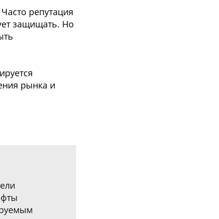
 Часто репутация
ует защищать. Но
ыть
ируется
ения рынка и
тели
ифты
ируемым