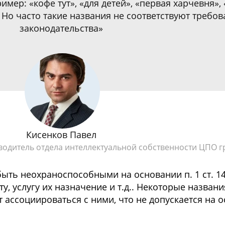
имер: «кофе тут», «для детей», «первая харчевня», 
.п. Но часто такие названия не соответствуют требо
законодательства»
Кисенков Павел
одитель отдела интеллектуальной собственности ЦПО г
ыть неохраноспособными на основании п. 1 ст. 148
ту, услугу их назначение и т.д.. Некоторые назван
ассоциироваться с ними, что не допускается на ос