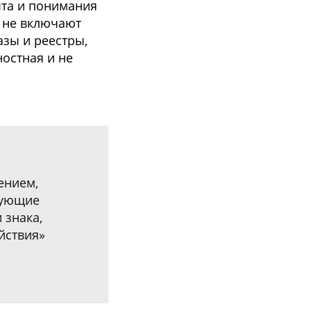
ыта и понимания
е не включают
зы и реестры,
ностная и не
ением,
вующие
 знака,
йствия»