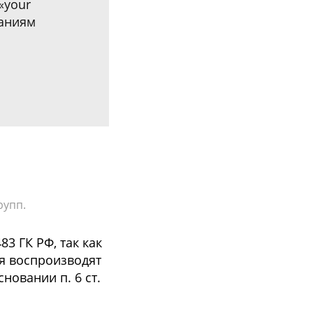
«your
ваниям
рупп.
3 ГК РФ, так как
ия воспроизводят
новании п. 6 ст.