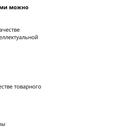
ыми можно
ачестве
еллектуальной
естве товарного
зы