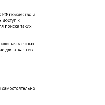
К РФ (тождество и
 доступ к
я поиска таких
х или заявленных
е для отказа из
.
и самостоятельно