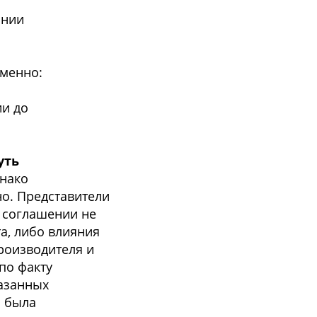
ании
именно:
ии до
уть
днако
но. Представители
 соглашении не
а, либо влияния
роизводителя и
по факту
казанных
ю была