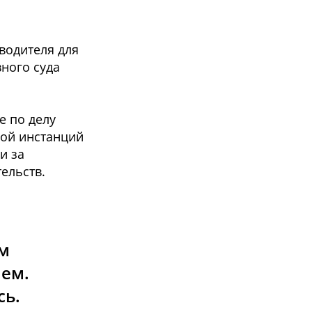
водителя для
ного суда
е по делу
ной инстанций
и за
ельств.
ом
лем.
сь.