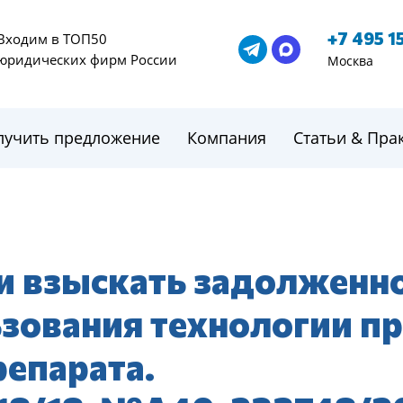
+7 495 1
Входим в ТОП50
юридических фирм России
Москва
лучить предложение
Компания
Статьи & Пра
 взыскать задолженно
зования технологии п
репарата.