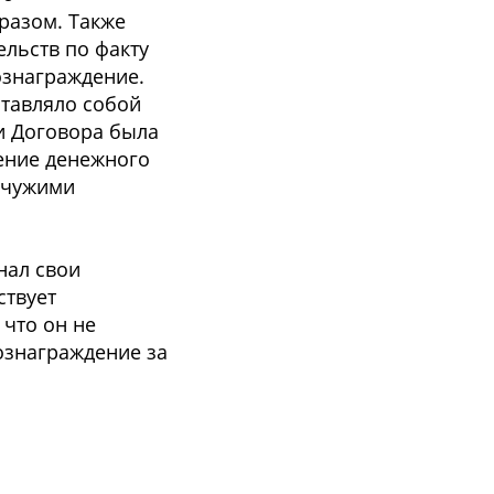
разом. Также
льств по факту
ознаграждение.
тавляло собой
и Договора была
нение денежного
 чужими
нал свои
ствует
 что он не
ознаграждение за