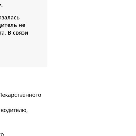
.
азалась
дитель не
а. В связи
 Лекарственного
зводителю,
го