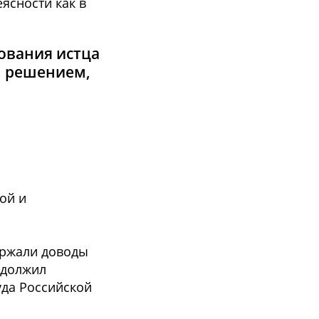
ясности как в
ования истца
м решением,
ой и
ержали доводы
одолжил
уда Российской