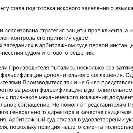
у стала подготовка искового заявления о взыск
 реализована стратегия защиты прав клиента, а 
лен контроль его принятия судом;
х заседаниях в арбитражном суде первой инстанц
ынесения судом итогового решения.
тели Производителя пытались несколько раз
затян
 фальсификации дополнительного соглашения. О
ителями Производителя так и не было представле
кретно выражен фальсификация: в дополнительном
иных признаков механического искажения документ
льное соглашение. Не помогло представителям П
го генерального директора в качестве свидетеля 
я. Арбитражный суд отказал в удовлетворении у
еля, поскольку позиция нашего клиента полность