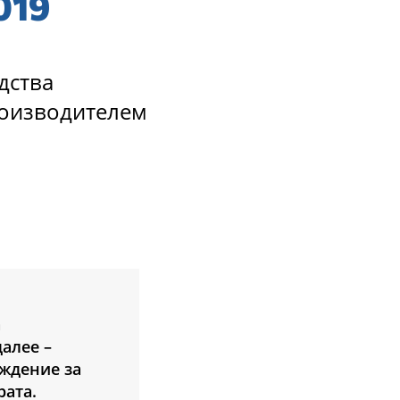
019
дства
роизводителем
а
алее –
ждение за
рата.