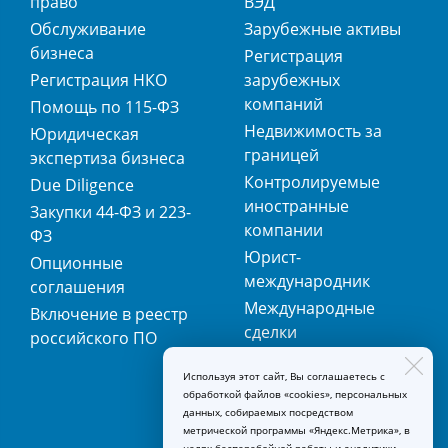
право
ВЭД
Обслуживание
Зарубежные активы
бизнеса
Регистрация
Регистрация НКО
зарубежных
компаний
Помощь по 115-ФЗ
Недвижимость за
Юридическая
границей
экспертиза бизнеса
Контролируемые
Due Diligence
иностранные
Закупки 44-ФЗ и 223-
компании
ФЗ
Юрист-
Опционные
международник
соглашения
Международные
Включение в реестр
сделки
российского ПО
Международная
Используя этот сайт, Вы соглашаетесь с
регистрация
обработкой файлов «cookies», персональных
товарных знаков
данных, собираемых посредством
метрической программы «Яндекс.Метрика», в