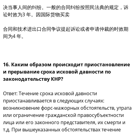
决当事人间的纠纷。一般的合同纠纷按照民法典的规定，诉
讼时效为3 年。因国际货物买卖
合同和技术进出口合同争议提起诉讼或者申请仲裁的时效期
间为4 年。
16. Каким образом происходит приостановление
и прерывание срока исковой давности по
законодательству КНР?
Ответ: Течение срока исковой давности
приостанавливается в следующих случаях:
возникновение форс-мажорных обстоятельств, утрата
или ограничение гражданской правосубъектности
лица или его законного представителя, их смерти и
т.д. При вышеуказанных обстоятельствах течение