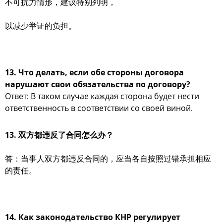
不可抗力情形，建议特别列明，
以减少举证的负担。
13. Что делать, если обе стороны договора
нарушают свои обязательства по договору?
Ответ: В таком случае каждая сторона будет нести
ответственность в соответствии со своей виной.
13. 双方都违反了合同怎么办？
答：当事人双方都违反合同的，应当各自按照过错承担相应
的责任。
14. Как законодательство КНР регулирует