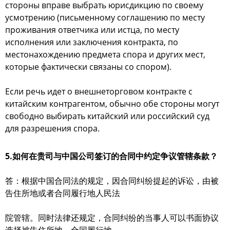
стороны вправе выбрать юрисдикцию по своему
усмотрению (письменному соглашению по месту
проживания ответчика или истца, по месту
исполнения или заключения контракта, по
местонахождению предмета спора и других мест,
которые фактически связаны со спором).
Если речь идет о внешнеторговом контракте с
китайским контрагентом, обычно обе стороны могут
свободно выбирать китайский или российский суд
для разрешения спора.
5.如何在贵司与中国公司签订的合同中约定争议管辖条款？
答：根据中国合同法的规定，因合同纠纷提起的诉讼，由被
告住所地或者合同履行地人民法
院管辖。同时法律还规定，合同纠纷的当事人可以书面协议