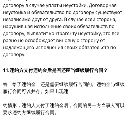
договору в случае уплаты неустойки. Договорная
неустойка и обязательство по договору существуют
независимо друг от друга. В случае если сторона,
нарушившая исполнение своих обязательств по
договору, выплатит контрагенту неустойку, это все
равно не освобождает виновную сторону от
надлежащего исполнения своих обязательств по
договору.
11.违约方支付违约金后是否还应当继续履行合同？
答：给了违约金，还是需要继续履行合同的。违约金与继续
履行合同可以并存。如果出现违
约情形，违约人支付了违约金后，合同的另一方当事人可以
要求违约方继续履行合同。