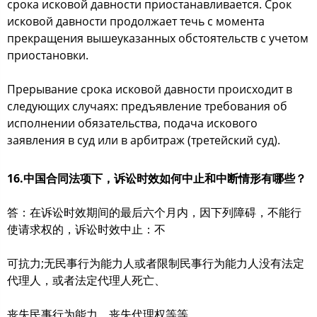
срока исковой давности приостанавливается. Срок
исковой давности продолжает течь с момента
прекращения вышеуказанных обстоятельств с учетом
приостановки.
Прерывание срока исковой давности происходит в
следующих случаях: предъявление требования об
исполнении обязательства, подача искового
заявления в суд или в арбитраж (третейский суд).
16.中国合同法项下，诉讼时效如何中止和中断情形有哪些？
答：在诉讼时效期间的最后六个月内，因下列障碍，不能行
使请求权的，诉讼时效中止：不
可抗力;无民事行为能力人或者限制民事行为能力人没有法定
代理人，或者法定代理人死亡、
丧失民事行为能力、丧失代理权等等。