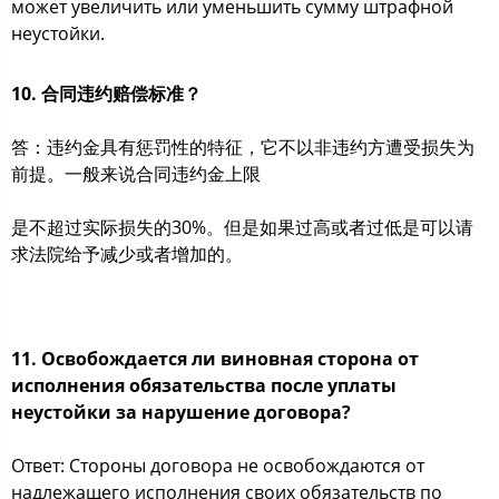
может увеличить или уменьшить сумму штрафной
неустойки.
10. 合同违约赔偿标准？
答：违约金具有惩罚性的特征，它不以非违约方遭受损失为
前提。一般来说合同违约金上限
是不超过实际损失的30%。但是如果过高或者过低是可以请
求法院给予减少或者增加的。
11. Освобождается ли виновная сторона от
исполнения обязательства после уплаты
неустойки за нарушение договора?
Ответ: Стороны договора не освобождаются от
надлежащего исполнения своих обязательств по