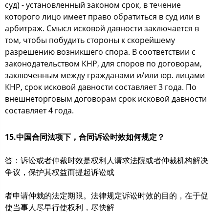
суд) - установленный законом срок, в течение
которого лицо имеет право обратиться в суд или в
арбитраж. Смысл исковой давности заключается в
том, чтобы побудить стороны к скорейшему
разрешению возникшего спора. В соответствии с
законодательством КНР, для споров по договорам,
заключенным между гражданами и/или юр. лицами
КНР, срок исковой давности составляет 3 года. По
внешнеторговым договорам срок исковой давности
составляет 4 года.
15.中国合同法项下，合同诉讼时效如何规定？
答：诉讼或者仲裁时效是权利人请求法院或者仲裁机构解决
争议，保护其权益而提起诉讼或
者申请仲裁的法定期限。法律规定诉讼时效的目的，在于促
使当事人尽早行使权利，尽快解