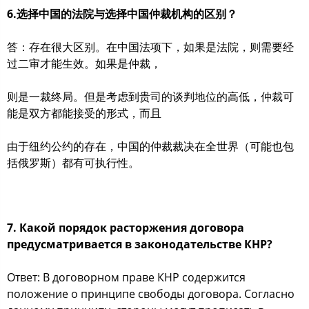
6.选择中国的法院与选择中国仲裁机构的区别？
答：存在很大区别。在中国法项下，如果是法院，则需要经
过二审才能生效。如果是仲裁，
则是一裁终局。但是考虑到贵司的谈判地位的高低，仲裁可
能是双方都能接受的形式，而且
由于纽约公约的存在，中国的仲裁裁决在全世界（可能也包
括俄罗斯）都有可执行性。
7. Какой порядок расторжения договора
предусматривается в законодательстве КНР?
Ответ: В договорном праве КНР содержится
положение о принципе свободы договора. Согласно