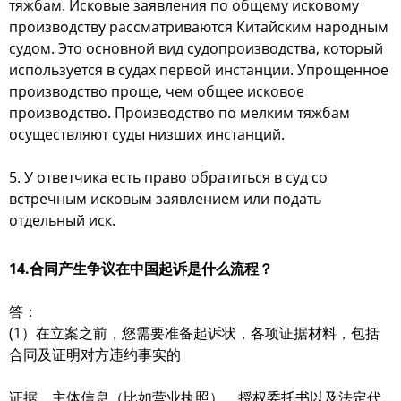
тяжбам. Исковые заявления по общему исковому
производству рассматриваются Китайским народным
судом. Это основной вид судопроизводства, который
используется в судах первой инстанции. Упрощенное
производство проще, чем общее исковое
производство. Производство по мелким тяжбам
осуществляют суды низших инстанций.
5. У ответчика есть право обратиться в суд со
встречным исковым заявлением или подать
отдельный иск.
14.合同产生争议在中国起诉是什么流程？
答：
(1）在立案之前，您需要准备起诉状，各项证据材料，包括
合同及证明对方违约事实的
证据，主体信息（比如营业执照）、授权委托书以及法定代