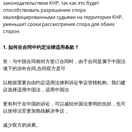
законодательством КНР, так как это будет
способствовать разрешению спора
квалифицированными судьями на территории КНР,
уменьшит сроки рассмотрения спора для обеих
сторон.
1. 如何在合同中约定法律适用条款？
答：与中国合同相对方签订合同时，由于合同是属于中国法
项下的涉外合同,合同双方是可
以根据需要自由约定适用法律和诉讼争议管辖机构。我们建
议选择适用中国法，适用中国法
更有利于在中国的诉讼，可以减轻外国法查明的负担，也可
以使得法官更加熟练解决争议，
减少双方的诉累。