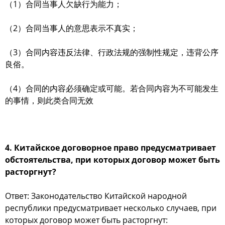
（1）合同当事人欠缺行为能力；
（2）合同当事人的意思表示不真实；
（3）合同内容违反法律、行政法规的强制性规定，违背公序
良俗。
（4）合同的内容必须确定或可能。若合同内容为不可能发生
的事情，则此类合同无效
4. Китайское договорное право предусматривает
обстоятельства, при которых договор может быть
расторгнут?
Ответ: Законодательство Китайской народной
республики предусматривает несколько случаев, при
которых договор может быть расторгнут: