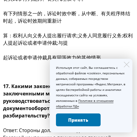
有下列情形之一的，诉讼时效中断，从中断、有关程序终结
时起，诉讼时效期间重新计
算：权利人向义务人提出履行请求;义务人同意履行义务;权利
人提起诉讼或者申请仲裁;与提
起诉讼或者申请仲裁具有同等效力的其他情形。
Используя этот сайт, Вы соглашаетесь с
обработкой файлов «cookies», персональных
данных, собираемых посредством
метрической программы «Яндекс.Метрика», в
17. Какими законодательными актами,
целях бесперебойной работы и аналитики
заключенными между КНР и РФ, необходимо
посещаемости сайта на условиях,
руководствоваться при осуществлении
изложенных в
Политике в отношении
обработки ПДн
документооборота по судебному
разбирательству?
Принять
Ответ: Стороны должны соблюдать положения