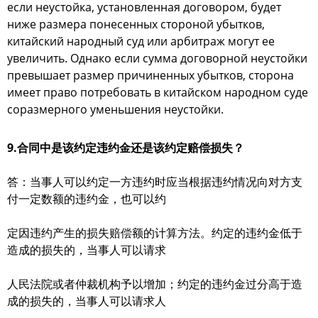
если неустойка, установленная договором, будет
ниже размера понесенных стороной убытков,
китайский народный суд или арбитраж могут ее
увеличить. Однако если сумма договорной неустойки
превышает размер причиненных убытков, сторона
имеет право потребовать в китайском народном суде
соразмерного уменьшения неустойки.
9.合同中是该约定违约金还是该约定赔偿损失？
答：当事人可以约定一方违约时应当根据违约情况向对方支
付一定数额的违约金，也可以约
定因违约产生的损失赔偿额的计算方法。约定的违约金低于
造成的损失的，当事人可以请求
人民法院或者仲裁机构予以增加；约定的违约金过分高于造
成的损失的，当事人可以请求人