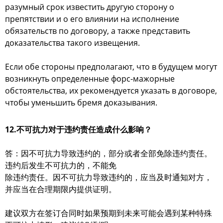
разумный срок известить другую сторону о
препятствии и о его влиянии на исполнение
обязательств по договору, а также представить
доказательства такого извещения.
Если обе стороны предполагают, что в будущем могут
возникнуть определенные форс-мажорные
обстоятельства, их рекомендуется указать в договоре,
чтобы уменьшить бремя доказывания.
12.不可抗力对于违约责任造成什么影响？
答：因不可抗力导致违约的，部分或者全部免除违约责任。
违约后发生不可抗力的，不能免
除违约责任。因不可抗力导致违约的，应当及时通知对方，
并应当在合理期限内提供证明。
建议双方在签订合同时如果预期到未来可能会遇到某种特殊