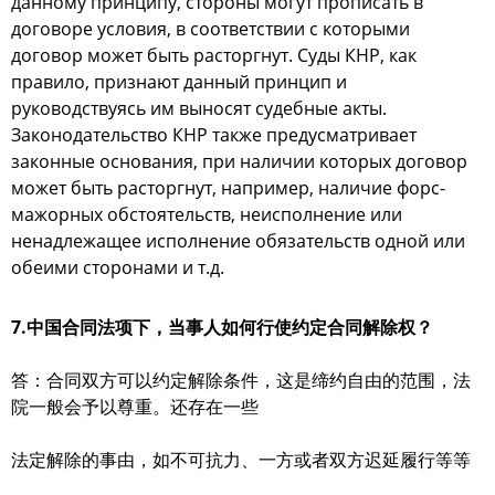
данному принципу, стороны могут прописать в
договоре условия, в соответствии с которыми
договор может быть расторгнут. Суды КНР, как
правило, признают данный принцип и
руководствуясь им выносят судебные акты.
Законодательство КНР также предусматривает
законные основания, при наличии которых договор
может быть расторгнут, например, наличие форс-
мажорных обстоятельств, неисполнение или
ненадлежащее исполнение обязательств одной или
обеими сторонами и т.д.
7.中国合同法项下，当事人如何行使约定合同解除权？
答：合同双方可以约定解除条件，这是缔约自由的范围，法
院一般会予以尊重。还存在一些
法定解除的事由，如不可抗力、一方或者双方迟延履行等等