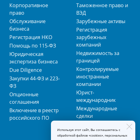
Корпоративное
Таможенное право и
право
ВЭД
Обслуживание
Зарубежные активы
бизнеса
Регистрация
Регистрация НКО
зарубежных
компаний
Помощь по 115-ФЗ
Недвижимость за
Юридическая
границей
экспертиза бизнеса
Контролируемые
Due Diligence
иностранные
Закупки 44-ФЗ и 223-
компании
ФЗ
Юрист-
Опционные
международник
соглашения
Международные
Включение в реестр
сделки
российского ПО
Международная
Используя этот сайт, Вы соглашаетесь с
регистрация
обработкой файлов «cookies», персональных
товарных знаков