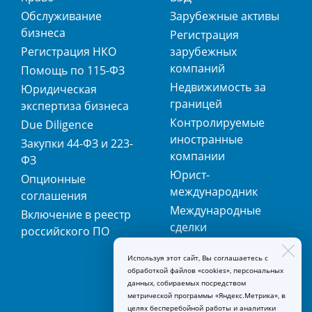
Обслуживание
Зарубежные активы
бизнеса
Регистрация
Регистрация НКО
зарубежных
компаний
Помощь по 115-ФЗ
Недвижимость за
Юридическая
границей
экспертиза бизнеса
Контролируемые
Due Diligence
иностранные
Закупки 44-ФЗ и 223-
компании
ФЗ
Юрист-
Опционные
международник
соглашения
Международные
Включение в реестр
сделки
российского ПО
Международная
Используя этот сайт, Вы соглашаетесь с
регистрация
обработкой файлов «cookies», персональных
товарных знаков
данных, собираемых посредством
метрической программы «Яндекс.Метрика», в
целях бесперебойной работы и аналитики