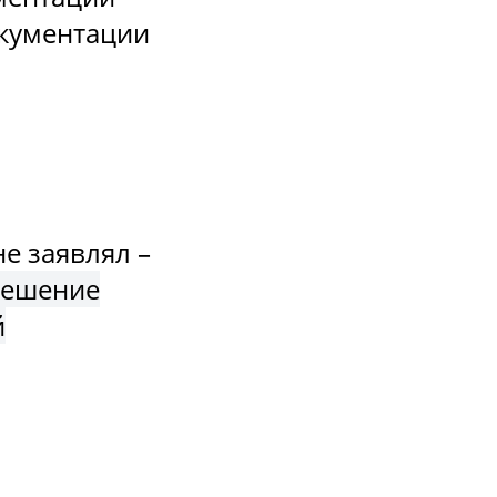
окументации
й
е заявлял –
 решение
й