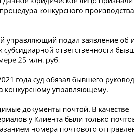
да данное юридическое лицо признали
 процедура конкурсного производства
ный управляющий подал заявление об 
к субсидиарной ответственности быв
ере 25 млн. руб.
2021 года суд обязал бывшего руково
а конкурсному управляющему.
имые документы почтой. В качестве
ериалов у Клиента были только почто
казанием номера почтового отправле