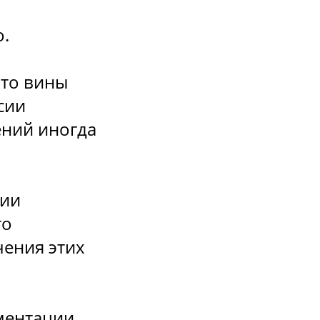
.
.
что вины
сии
ений иногда
пии
то
чения этих
ументации