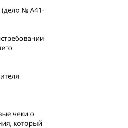
 (дело № А41-
истребовании
шего
дителя
вые чеки о
ния, который