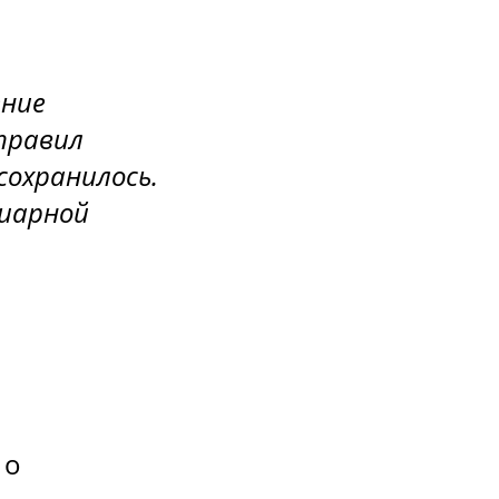
ение
правил
сохранилось.
диарной
 о