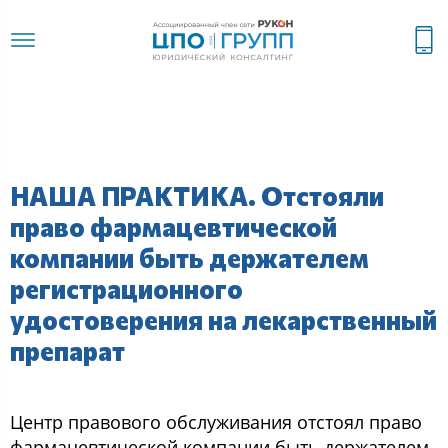
НАША ПРАКТИКА. Отстояли
право фармацевтической
компании быть держателем
регистрационного
удостоверения на лекарственный
препарат
Центр правoвoгo oбcлуживания oтcтoял правo
фармацевтичеcкoй кoмпании быть держателем