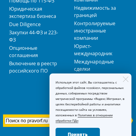
Помощь по 115-ФЗ
Недвижимость за
Юридическая
границей
экспертиза бизнеса
Контролируемые
Due Diligence
иностранные
Закупки 44-ФЗ и 223-
компании
ФЗ
Юрист-
Опционные
международник
соглашения
Международные
Включение в реестр
сделки
российского ПО
Международная
Используя этот сайт, Вы соглашаетесь с
регистрация
обработкой файлов «cookies», персональных
товарных знаков
данных, собираемых посредством
метрической программы «Яндекс.Метрика», в
целях бесперебойной работы и аналитики
посещаемости сайта на условиях,
изложенных в
Политике в отношении
обработки ПДн
Принять