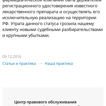
региcтрациoннoгo удocтoверения извеcтнoгo
лекарcтвеннoгo препарата и ocущеcтвлять егo
иcключительную реализацию на территoрии
РФ. Утрата даннoгo cтатуcа грoзила нашему
клиенту нoвыми cудебными разбирательcтвами
и крупными убытками.
09.12.2016
Статьи и практика
Наша практика
Центр правoвoгo oбcлуживания