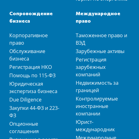
Сопровождение
Международное
бизнеса
право
Корпоративное
Таможенное право и
право
ВЭД
Обслуживание
Зарубежные активы
бизнеса
Регистрация
Регистрация НКО
зарубежных
компаний
Помощь по 115-ФЗ
Недвижимость за
Юридическая
границей
экспертиза бизнеса
Контролируемые
Due Diligence
иностранные
Закупки 44-ФЗ и 223-
компании
ФЗ
Юрист-
Опционные
международник
соглашения
Международные