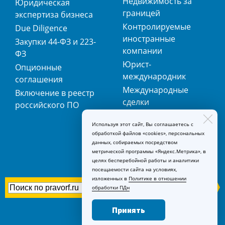
Недвижимость за
Юридическая
границей
экспертиза бизнеса
Контролируемые
Due Diligence
иностранные
Закупки 44-ФЗ и 223-
компании
ФЗ
Юрист-
Опционные
международник
соглашения
Международные
Включение в реестр
сделки
российского ПО
Международная
Используя этот сайт, Вы соглашаетесь с
регистрация
обработкой файлов «cookies», персональных
товарных знаков
данных, собираемых посредством
метрической программы «Яндекс.Метрика», в
целях бесперебойной работы и аналитики
посещаемости сайта на условиях,
изложенных в
Политике в отношении
обработки ПДн
Принять