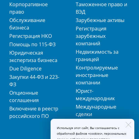
Корпоративное
Таможенное право и
право
ВЭД
Обслуживание
Зарубежные активы
бизнеса
Регистрация
Регистрация НКО
зарубежных
компаний
Помощь по 115-ФЗ
Недвижимость за
Юридическая
границей
экспертиза бизнеса
Контролируемые
Due Diligence
иностранные
Закупки 44-ФЗ и 223-
компании
ФЗ
Юрист-
Опционные
международник
соглашения
Международные
Включение в реестр
сделки
российского ПО
Международная
Используя этот сайт, Вы соглашаетесь с
регистрация
обработкой файлов «cookies», персональных
товарных знаков