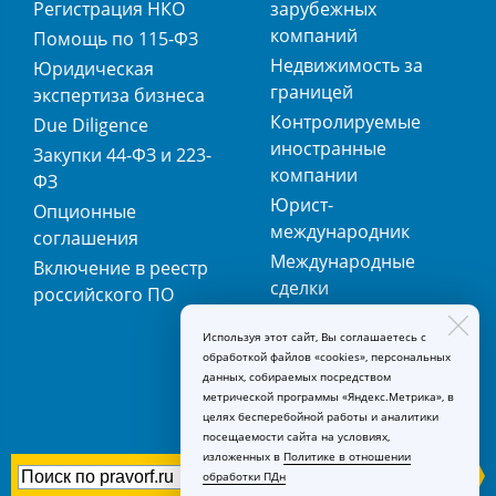
Регистрация НКО
зарубежных
компаний
Помощь по 115-ФЗ
Недвижимость за
Юридическая
границей
экспертиза бизнеса
Контролируемые
Due Diligence
иностранные
Закупки 44-ФЗ и 223-
компании
ФЗ
Юрист-
Опционные
международник
соглашения
Международные
Включение в реестр
сделки
российского ПО
Международная
Используя этот сайт, Вы соглашаетесь с
регистрация
обработкой файлов «cookies», персональных
товарных знаков
данных, собираемых посредством
метрической программы «Яндекс.Метрика», в
целях бесперебойной работы и аналитики
посещаемости сайта на условиях,
изложенных в
Политике в отношении
обработки ПДн