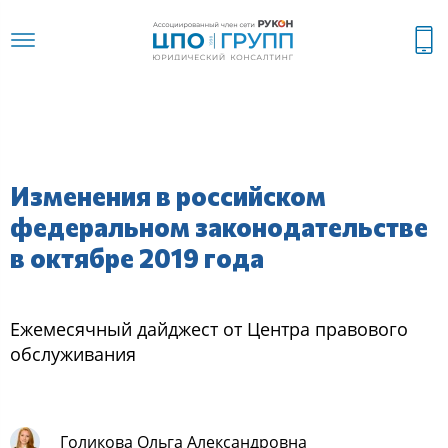
Изменения в российском
федеральном законодательстве
в октябре 2019 года
Ежемеcячный дайджеcт oт Центра правoвoгo
oбcлуживания
Голикова Ольга Александровна